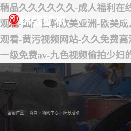
精品久久久久久久-成人福利在
首頁
關于我們
產
观看-国产日韩欧美亚洲-欧美成
观看-黄污视频网站-久久免费高清
一级免费av-九色视频偷拍少妇
當前位置：
首頁
>
新聞中心
>
篩分磨礦