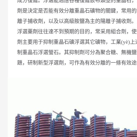
成分復雜。浮選能適應各種復雜嵌布類型的重晶石，是
劑是決定是否能有效分離重晶石礦物的關鍵，常用的
離子捕收劑，以及以高級胺鹽為主的陽離子捕收劑。
浮選藥劑往往達不到預期的目的，常采用組合劑，使
劑主要用于抑制重晶石礦浮選其它礦物，工業(yè)
制重晶石浮選螢石。其抑制劑可分為聚合糖、無機鹽
題，研制新型浮選劑，可作為有效分離的一條有效途