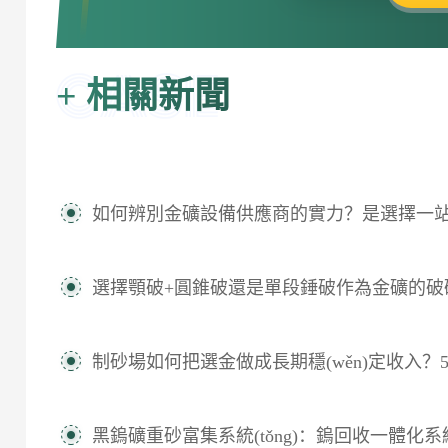
+
相關新聞
如何辨別金礦設備供應商的實力？是選擇一站式供應商還是分項采
選擇顎破+圓錐破還是單段錘破作為金礦的破碎方
制砂場如何把選金做成長期穩(wěn)定收入？5個要點
黑鎢礦重砂富集系統(tǒng)：鎢回收一體化系統(tǒ