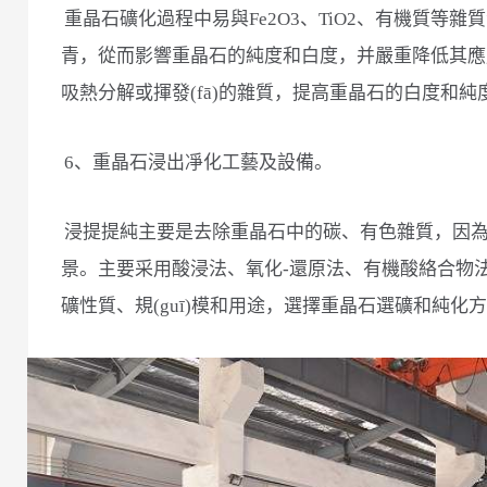
重晶石礦化過程中易與Fe2O3、TiO2、有機質等雜質混合
青，從而影響重晶石的純度和白度，并嚴重降低其應用價
吸熱分解或揮發(fā)的雜質，提高重晶石的白度和純
6、重晶石浸出凈化工藝及設備。
浸提提純主要是去除重晶石中的碳、有色雜質，因
景。主要采用酸浸法、氧化-還原法、有機酸絡合物法
礦性質、規(guī)模和用途，選擇重晶石選礦和純化