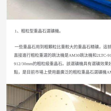
1、粗粒型重晶石選礦機。
一些重晶石用到粗顆粒比重較大的重晶石精礦，這
直接進行粗粒重選的跳汰機是AM30跳汰機和2LTC-91
912/30mm的粗粒級重晶石。該選礦機具有選礦效果
點，是目前市場上使用最廣泛的粗粒重晶石選礦機AM