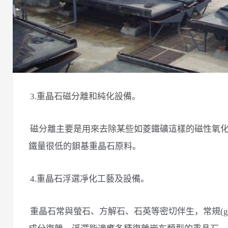
3.重晶石磁分離和純化設備。
磁分離主要是用來去除某些如菱鐵礦這樣的磁性氧
鐵量很低的鋇基重晶石原料。
4.重晶石浮選凈化工藝及設備。
重晶石常與螢石、方解石、石英等密切伴生，常規(g