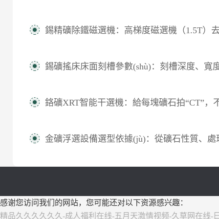
錫精礦除鐵磁選機：高梯度磁選機（1.5T）去除弱磁性鐵
錫礦搖床床面刻槽參數(shù)：刻槽深度、寬度、角度對精礦帶形成
鉻礦XRT智能干選機：給每塊礦石拍“CT”，不加水不加藥就能選出高品位
金礦浮選設備選型依據(jù)：從礦石性質、處理規(guī)模到機型對比與流程配置
感谢您访问我们的网站，您可能还对以下资源感兴趣：
精品久久久久久久-成人福利在线-五月天激情视频-久草网在线-