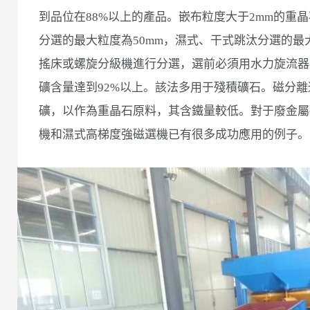
到品位在88%以上的產品。嵌布粒度大于2mm的重
分選的最大粒度為50mm，濕式、干式跳汰分選的最大
搖床或螺旋分級機進行分選，選前必須用水力旋流器
礦含量達到92%以上。該法多用于殘積礦石。磁分
礦，以作為重晶石原料，其含鐵量較低。對于廢金屬
機和濕式高梯度強磁選機已有很多成功應用的例子。