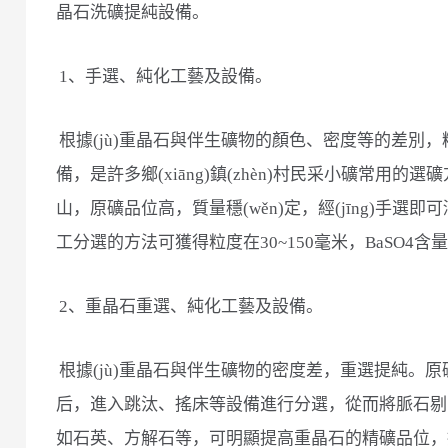
晶石洗礦提純設備。
1、手選、純化工藝及設備。
根據(jù)重晶石與伴生礦物的顏色、密度等的差別
備，是許多鄉(xiāng)鎮(zhèn)村民采小礦常用
山，原礦品位高，質量穩(wěn)定，經(jīng)手
工分選的方法可獲得粒度在30~150毫米，BaSO4含量
2、重晶石重選、純化工藝及設備。
根據(jù)重晶石與伴生礦物的密度差，重選提純。原礦
后，進入跳汰、搖床等設備進行分選，從而將脈石剔
如石英、方解石等，可明顯提高重晶石的精礦品位，