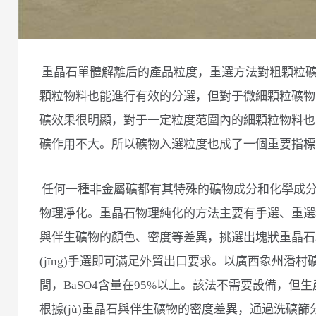
重晶石單體解離后的產品粒度，重選方法對粗顆粒
顆粒物料也能進行有效的分選，但對于微細顆粒礦物
礦效果很明顯，對于一定粒度范圍內的細顆粒物料也
礦作用不大。所以礦物入選粒度也成了一個重要指標
任何一種非金屬礦都有其特殊的礦物成分和化學成
物理凈化。重晶石物理純化的方法主要有手選、重選和
與伴生礦物的顏色、密度等差異，挑選出塊狀重晶石。
(jīng)手選即可滿足外貿出口要求。以廣西象州潘村
間，BaSO4含量在95%以上。該法不需要設備，
根據(jù)重晶石與伴生礦物的密度差異，通過洗礦