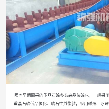
國內早期開采的重晶石礦多為高品位礦床，一般采
重晶石礦低品位化、礦石性質復雜，采用磁選、浮選、化