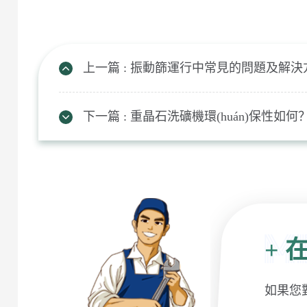
上一篇 : 振動篩運行中常見的問題及解決
下一篇 : 重晶石洗礦機環(huán)保性
+
在
如果您